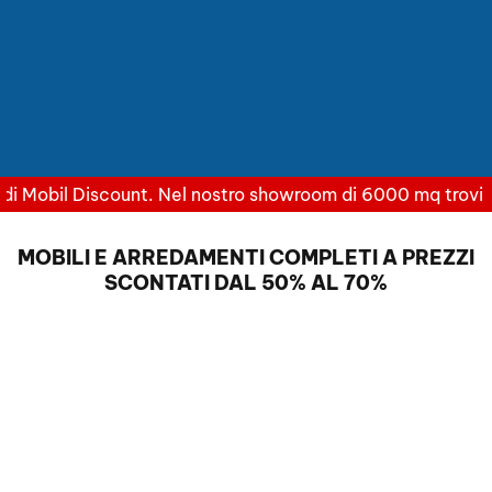
Scopri l'eleganza e i prezzi convenienti di Mobil Discount
bil Discount. Nel nostro showroom di 6000 mq trovi arredame
MOBILI E ARREDAMENTI COMPLETI A PREZZI
SCONTATI DAL 50% AL 70%