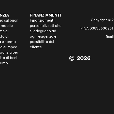
NZIA
FINANZIAMENTI
Copyright ©
ia sul buon
Finanziamenti
l mobile
personalizzati che
P.IVA 03838630261 | T
me al
si adeguano ad
to di
ogni esigenza e
Real
a e norma
possibilità del
va europea
cliente.
aranzia per
2026
ita di beni
segna
Rinnovo Cucine e
Sostituzione
Trasporto e
Sm
sumo.
Mobili vari
elettrodomestici
montaggio
d
(preventivi
personalizzati)