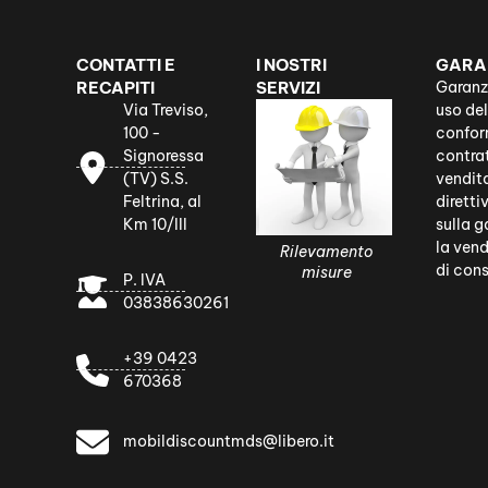
CONTATTI E
I NOSTRI
GARA
RECAPITI
SERVIZI
Garanz
Via Treviso,
uso de
100 -
confor
Signoressa
contrat
(TV) S.S.
vendit
Feltrina, al
diretti
Km 10/III
sulla g
la vend
Smaltimento
Assitenza Post
Rilevamento
Pronta Con
di con
dell'usato
vendita
misure
P. IVA
03838630261
+39 0423
670368
mobildiscountmds@libero.it