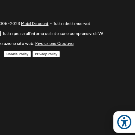
 2006-2023
Mobil Discount
– Tutti i diritti riservati
utti i prezzi all’interno del sito sono comprensivi di IVA
izzazione sito web:
Rivoluzione Creativa
Cookie Policy
Privacy Policy
altimento
Assitenza Post
ell'usato
vendita
Acces