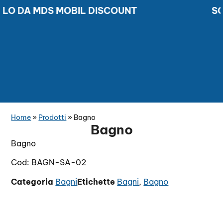
O DA MDS MOBIL DISCOUNT
SCON
SCONTI DAL 50 AL 70% SOLO DA MDS MOBIL DISCOUN
Home
»
Prodotti
»
Bagno
Bagno
Bagno
Cod: BAGN-SA-02
Categoria
Bagni
Etichette
Bagni
,
Bagno