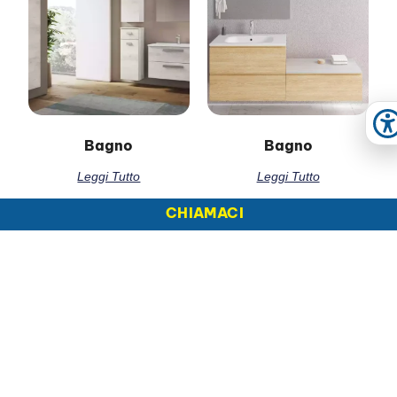
A
Bagno
Bagno
Leggi Tutto
Leggi Tutto
CHIAMACI