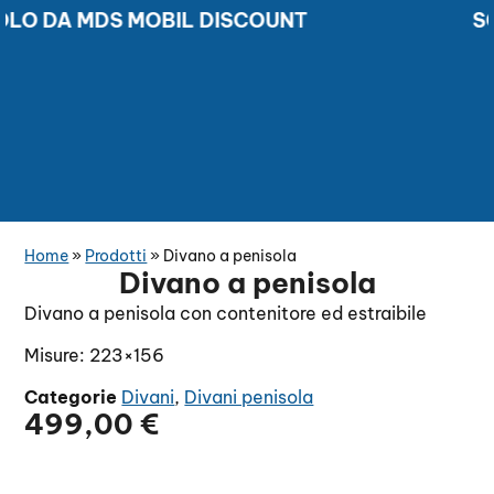
O DA MDS MOBIL DISCOUNT
SCON
SCONTI DAL 50 AL 70% SOLO DA MDS MOBIL DISCOUN
Home
»
Prodotti
»
Divano a penisola
Divano a penisola
Divano a penisola con contenitore ed estraibile
Misure: 223×156
Categorie
Divani
,
Divani penisola
499,00
€