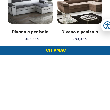
A
Divano a penisola
Divano a penisola
1.060,00
€
780,00
€
Aggiungi Al Carrello
Aggiungi Al Carrello
CHIAMACI