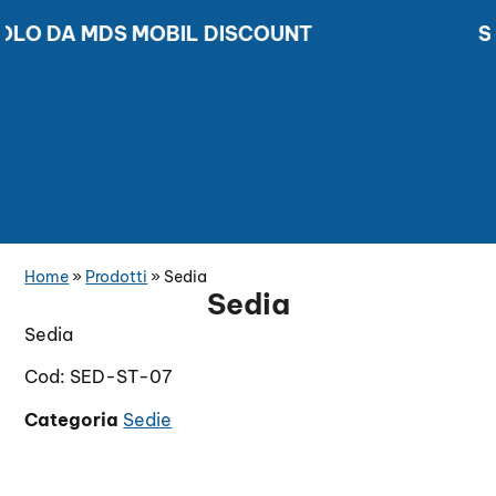
LO DA MDS MOBIL DISCOUNT
SCO
SCONTI DAL 50 AL 70% SOLO DA MDS MOBIL DISCOUN
Home
»
Prodotti
»
Sedia
Sedia
Sedia
Cod: SED-ST-07
Categoria
Sedie